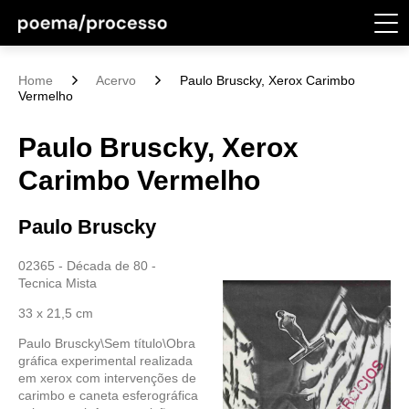
Home
Acervo
Paulo Bruscky, Xerox Carimbo
Vermelho
Paulo Bruscky, Xerox
Carimbo Vermelho
Paulo Bruscky
02365 - Década de 80 -
Tecnica Mista
33 x 21,5 cm
Paulo Bruscky\Sem título\Obra
gráfica experimental realizada
em xerox com intervenções de
carimbo e caneta esferográfica