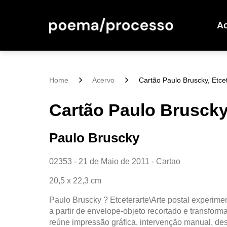
A
Home
Acervo
Cartão Paulo Bruscky, Etce
Cartão Paulo Bruscky,
Paulo Bruscky
02353 - 21 de Maio de 2011 - Cartao
20,5 x 22,3 cm
Paulo Bruscky ? Etceterarte\Arte postal experim
a partir de envelope-objeto recortado e transforma
reúne impressão gráfica, intervenção manual, d