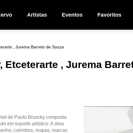
cervo
Artistas
Eventos
Favoritos
terarte , Jurema Barreto de Souza
 Etceterarte , Jurema Barr
ental de Paulo Bruscky composta
do em suporte artístico. A obra
esenho, carimbos, mapas, marcas