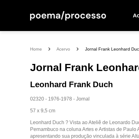
A
Home
Acervo
Jornal Frank Leonhard Du
Jornal Frank Leonha
Leonhard Frank Duch
02320 - 1976-1978 - Jornal
57 x 9,5 cm
Leonhard Duch ? Vista ao Ateliê de Leonardo Duc
Pernambuco na coluna Artes e Artistas de Paulo
apresentando sua produção vinculada à série Alt