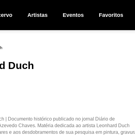
cervo
Artistas
Eventos
Favoritos
ch
rd Duch
h | Documento histórico publicado no jornal Diário de
 Azevedo Chaves. Matéria dedicada ao artista Leonhard Duch
ares e aos desdobramentos de sua pesquisa em pintura, gravur