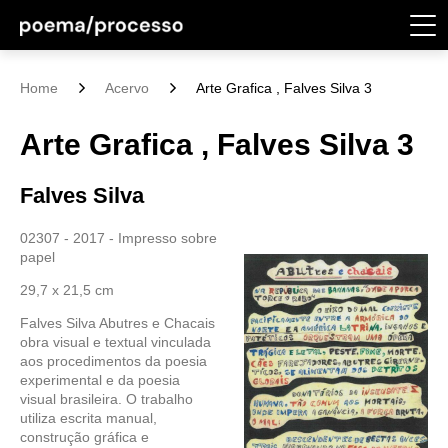
Home
Acervo
Arte Grafica , Falves Silva 3
Arte Grafica , Falves Silva 3
Falves Silva
02307 - 2017 - Impresso sobre
papel
29,7 x 21,5 cm
Falves Silva Abutres e Chacais
obra visual e textual vinculada
aos procedimentos da poesia
experimental e da poesia
visual brasileira. O trabalho
utiliza escrita manual,
construção gráfica e