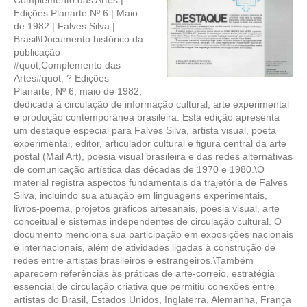
Complemento das Artes |
Edições Planarte Nº 6 | Maio
de 1982 | Falves Silva |
Brasil\Documento histórico da
publicação
#quot;Complemento das
Artes#quot; ? Edições
Planarte, Nº 6, maio de 1982,
dedicada à circulação de informação cultural, arte experimental
e produção contemporânea brasileira. Esta edição apresenta
um destaque especial para Falves Silva, artista visual, poeta
experimental, editor, articulador cultural e figura central da arte
postal (Mail Art), poesia visual brasileira e das redes alternativas
de comunicação artística das décadas de 1970 e 1980.\O
material registra aspectos fundamentais da trajetória de Falves
Silva, incluindo sua atuação em linguagens experimentais,
livros-poema, projetos gráficos artesanais, poesia visual, arte
conceitual e sistemas independentes de circulação cultural. O
documento menciona sua participação em exposições nacionais
e internacionais, além de atividades ligadas à construção de
redes entre artistas brasileiros e estrangeiros.\Também
aparecem referências às práticas de arte-correio, estratégia
essencial de circulação criativa que permitiu conexões entre
artistas do Brasil, Estados Unidos, Inglaterra, Alemanha, França