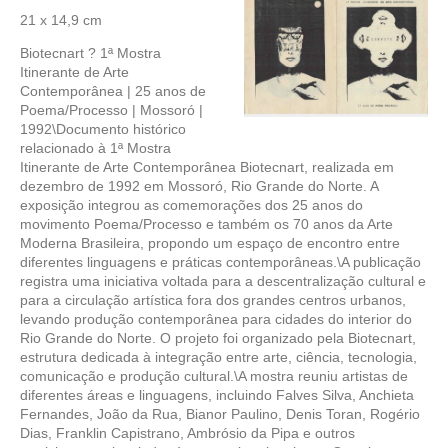
21 x 14,9 cm
Biotecnart ? 1ª Mostra
Itinerante de Arte
Contemporânea | 25 anos de
Poema/Processo | Mossoró |
1992\Documento histórico
relacionado à 1ª Mostra
Itinerante de Arte Contemporânea Biotecnart, realizada em
dezembro de 1992 em Mossoró, Rio Grande do Norte. A
exposição integrou as comemorações dos 25 anos do
movimento Poema/Processo e também os 70 anos da Arte
Moderna Brasileira, propondo um espaço de encontro entre
diferentes linguagens e práticas contemporâneas.\A publicação
registra uma iniciativa voltada para a descentralização cultural e
para a circulação artística fora dos grandes centros urbanos,
levando produção contemporânea para cidades do interior do
Rio Grande do Norte. O projeto foi organizado pela Biotecnart,
estrutura dedicada à integração entre arte, ciência, tecnologia,
comunicação e produção cultural.\A mostra reuniu artistas de
diferentes áreas e linguagens, incluindo Falves Silva, Anchieta
Fernandes, João da Rua, Bianor Paulino, Denis Toran, Rogério
Dias, Franklin Capistrano, Ambrósio da Pipa e outros