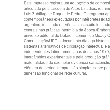
Este impresso registra um #quot;ciclo de composi
articulado pela Escuela de Altos Estudios, reu
Luis Zubillaga e Roque de Pedro. O programa ap
contemporâneas executadas por intérpretes ligad
argentino, incluindo referências a circuito fechad
centrais nas práticas intermídia da época.\Embor
universo editorial do Balaio Incomum de Moacy C
Comunicação/UFF, o documento dialoga histori
sistemas alternativos de circulação intelectual e 
independentes latino-americanas dos anos 1970,
intercâmbios experimentais e pela produção gráf
materialidade do exemplar evidencia característ
efêmera do período: impressão simples sobre papel,
dimensão funcional de rede cultural.