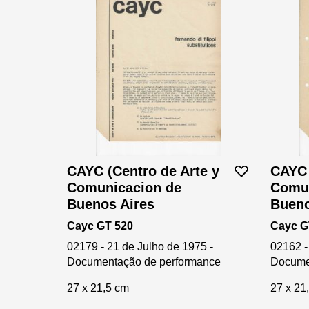
CAYC (Centro de Arte y
CAYC 
Comunicacion de
Comun
Buenos Aires
Bueno
Cayc GT 520
Cayc G
02179 - 21 de Julho de 1975 -
02162 -
Documentação de performance
Docume
27 x 21,5 cm
27 x 21