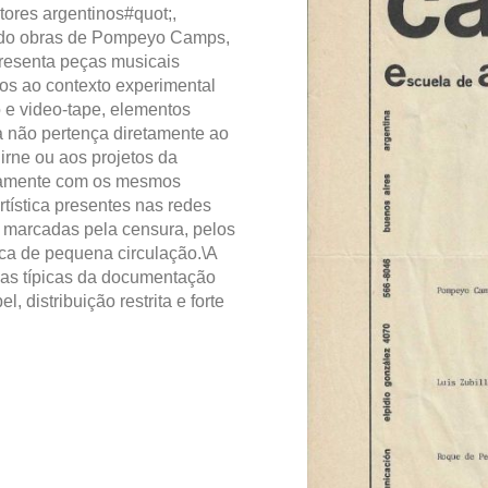
tores argentinos#quot;,
nindo obras de Pompeyo Camps,
resenta peças musicais
os ao contexto experimental
o e video-tape, elementos
a não pertença diretamente ao
irne ou aos projetos da
camente com os mesmos
artística presentes nas redes
 marcadas pela censura, pelos
ica de pequena circulação.\A
icas típicas da documentação
 distribuição restrita e forte