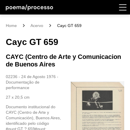
Home
Acervo
Cayc GT 659
Cayc GT 659
CAYC (Centro de Arte y Comunicacion
de Buenos Aires
02236 - 24 de Agosto 1976 -
Documentação de
performance
27 x 20,5 cm
Documento institucional do
CAYC (Centro de Arte y
Comunicación), Buenos Aires,
identificado pelo código
#quot;GT ? 659#quot;,