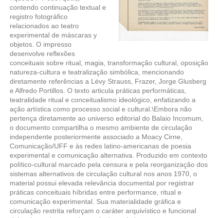
contendo continuação textual e
registro fotográfico
relacionados ao teatro
experimental de máscaras y
objetos. O impresso
desenvolve reflexões
conceituais sobre ritual, magia, transformação cultural, oposição
natureza-cultura e teatralização simbólica, mencionando
diretamente referências a Lévy Strauss, Frazer, Jorge Glusberg
e Alfredo Portillos. O texto articula práticas performáticas,
teatralidade ritual e conceitualismo ideológico, enfatizando a
ação artística como processo social e cultural.\Embora não
pertença diretamente ao universo editorial do Balaio Incomum,
o documento compartilha o mesmo ambiente de circulação
independente posteriormente associado a Moacy Cirne,
Comunicação/UFF e às redes latino-americanas de poesia
experimental e comunicação alternativa. Produzido em contexto
político-cultural marcado pela censura e pela reorganização dos
sistemas alternativos de circulação cultural nos anos 1970, o
material possui elevada relevância documental por registrar
práticas conceituais híbridas entre performance, ritual e
comunicação experimental. Sua materialidade gráfica e
circulação restrita reforçam o caráter arquivístico e funcional