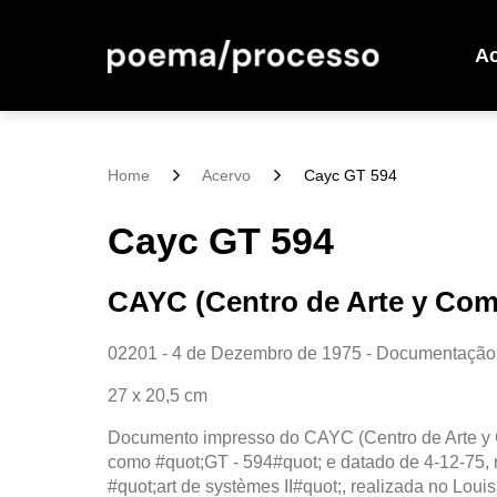
A
Home
Acervo
Cayc GT 594
Cayc GT 594
CAYC (Centro de Arte y Com
02201 - 4 de Dezembro de 1975 - Documentação
27 x 20,5 cm
Documento impresso do CAYC (Centro de Arte y C
como #quot;GT - 594#quot; e datado de 4-12-75, 
#quot;art de systèmes II#quot;, realizada no Lou