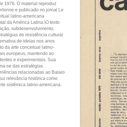
de 1976. O material reproduz
erlonne e publicado no jornal Le
itual latino-americana
al da América Latina.\O texto
icação, subdesenvolvimento,
ratégias de resistência cultural
ternativa de ideias nos anos
o da arte conceitual latino-
nais europeus, mantendo ao
dentes e experimentais. Sua
ima-se das estratégias
iências relacionadas ao Balaio
i relevância histórica como
rte sistêmica latino-americana.