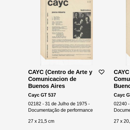
CAYC (Centro de Arte y
CAYC 
Comunicacion de
Comun
Buenos Aires
Bueno
Cayc GT 537
Cayc G
02182 - 31 de Julho de 1975 -
02240 -
Documentação de performance
Docume
27 x 21,5 cm
27 x 20