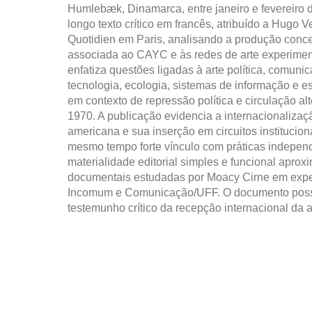
Humlebæk, Dinamarca, entre janeiro e fevereiro 
longo texto crítico em francês, atribuído a Hugo V
Quotidien em Paris, analisando a produção conce
associada ao CAYC e às redes de arte experiment
enfatiza questões ligadas à arte política, comun
tecnologia, ecologia, sistemas de informação e est
em contexto de repressão política e circulação al
1970. A publicação evidencia a internacionalizaçã
americana e sua inserção em circuitos institucio
mesmo tempo forte vínculo com práticas indepen
materialidade editorial simples e funcional aprox
documentais estudadas por Moacy Cirne em exper
Incomum e Comunicação/UFF. O documento possu
testemunho crítico da recepção internacional da a