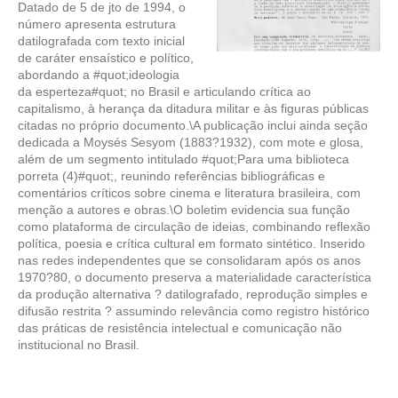
Datado de 5 de jto de 1994, o
número apresenta estrutura
datilografada com texto inicial
de caráter ensaístico e político,
abordando a #quot;ideologia
da esperteza#quot; no Brasil e articulando crítica ao
capitalismo, à herança da ditadura militar e às figuras públicas
citadas no próprio documento.\A publicação inclui ainda seção
dedicada a Moysés Sesyom (1883?1932), com mote e glosa,
além de um segmento intitulado #quot;Para uma biblioteca
porreta (4)#quot;, reunindo referências bibliográficas e
comentários críticos sobre cinema e literatura brasileira, com
menção a autores e obras.\O boletim evidencia sua função
como plataforma de circulação de ideias, combinando reflexão
política, poesia e crítica cultural em formato sintético. Inserido
nas redes independentes que se consolidaram após os anos
1970?80, o documento preserva a materialidade característica
da produção alternativa ? datilografado, reprodução simples e
difusão restrita ? assumindo relevância como registro histórico
das práticas de resistência intelectual e comunicação não
institucional no Brasil.