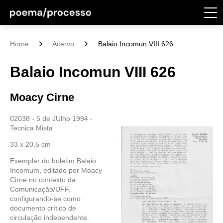
Home
Acervo
Balaio Incomun VIII 626
Balaio Incomun VIII 626
Moacy Cirne
02038 - 5 de JUlho 1994 -
Tecnica Mista
33 x 20,5 cm
Exemplar do boletim Balaio
Incomum, editado por Moacy
Cirne no contexto da
Comunicação/UFF,
configurando-se como
documento crítico de
circulação independente.