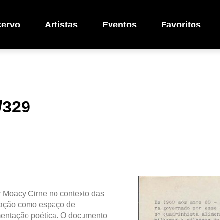
cervo
Artistas
Eventos
Favoritos
/329
r Moacy Cirne no contexto das
uação como espaço de
erimentação poética. O documento