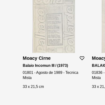
Moacy Cirne
Moacy
Balaio Incomun III / (1973)
BALAIO
01801 - Agosto de 1989 - Tecnica
01836 -
Mista
Mista
33 x 21,5 cm
33 x 21