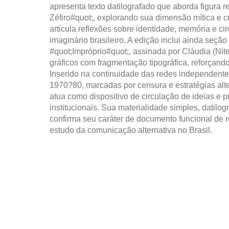
apresenta texto datilografado que aborda figura 
Zéfiro#quot;, explorando sua dimensão mítica e 
articula reflexões sobre identidade, memória e c
imaginário brasileiro. A edição inclui ainda seção 
#quot;Impróprio#quot;, assinada por Cláudia (Nit
gráficos com fragmentação tipográfica, reforçando
Inserido na continuidade das redes independent
1970?80, marcadas por censura e estratégias alte
atua como dispositivo de circulação de ideias e pr
institucionais. Sua materialidade simples, datilogr
confirma seu caráter de documento funcional de r
estudo da comunicação alternativa no Brasil.