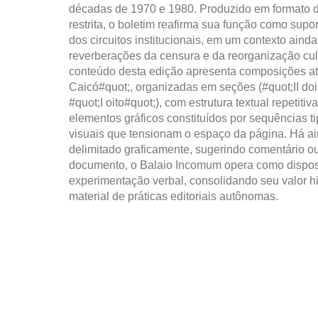
décadas de 1970 e 1980. Produzido em formato da
restrita, o boletim reafirma sua função como supor
dos circuitos institucionais, em um contexto aind
reverberações da censura e da reorganização cult
conteúdo desta edição apresenta composições at
Caicó#quot;, organizadas em seções (#quot;II dois
#quot;I oito#quot;), com estrutura textual repetiti
elementos gráficos constituídos por sequências ti
visuais que tensionam o espaço da página. Há ain
delimitado graficamente, sugerindo comentário ou
documento, o Balaio Incomum opera como disposi
experimentação verbal, consolidando seu valor hi
material de práticas editoriais autônomas.