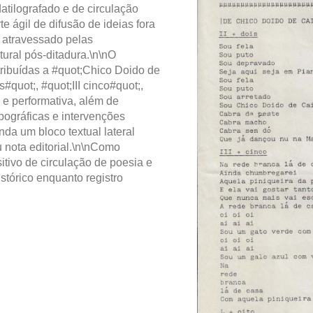
tilografado e de circulação
te ágil de difusão de ideias fora
a atravessado pelas
ural pós-ditadura.\n\nO
ribuídas a #quot;Chico Doido de
#quot;, #quot;III cinco#quot;,
va e performativa, além de
pográficas e intervenções
da um bloco textual lateral
 nota editorial.\n\nComo
tivo de circulação de poesia e
stórico enquanto registro