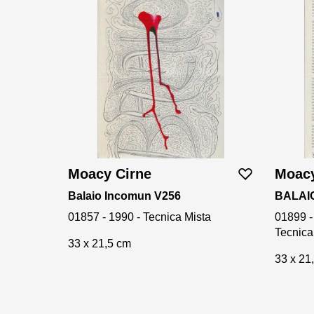
Moacy Cirne
Moacy
Balaio Incomun V256
BALAIO
01857 - 1990 - Tecnica Mista
01899 -
Tecnica
33 x 21,5 cm
33 x 21