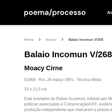
A
Home
Acervo
Balaio Incomun V/268
Balaio Incomun V/268
Moacy Cirne
01868 - Rio, 26 março 1991 - Tecnica Mista
33 x 21,5 cm
Este exemplar do Balaio Incomum, editado por M
práticas associadas à Comunicação/UFF, evidenc
produção independente que marcaram a poesia ex