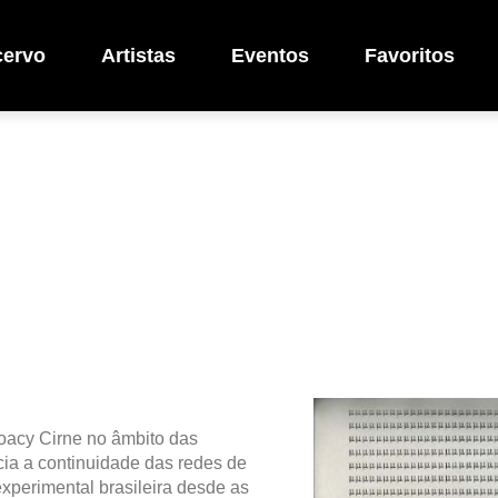
cervo
Artistas
Eventos
Favoritos
oacy Cirne no âmbito das
ia a continuidade das redes de
perimental brasileira desde as