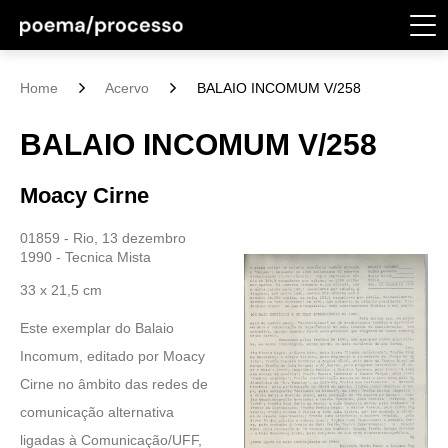
Home
Acervo
BALAIO INCOMUM V/258
BALAIO INCOMUM V/258
Moacy Cirne
01859 - Rio, 13 dezembro
1990 - Tecnica Mista
33 x 21,5 cm
Este exemplar do Balaio
Incomum, editado por Moacy
Cirne no âmbito das redes de
comunicação alternativa
ligadas à Comunicação/UFF,