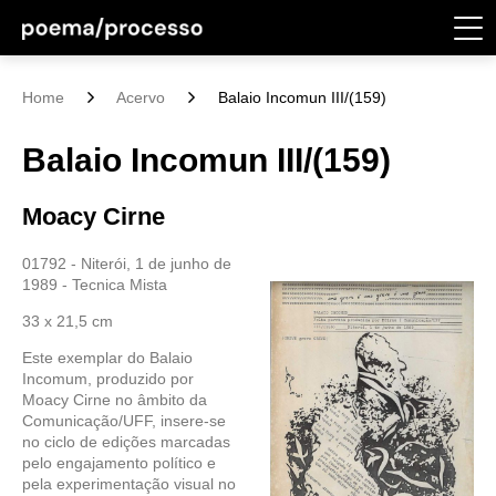
Home
Acervo
Balaio Incomun III/(159)
Balaio Incomun III/(159)
Moacy Cirne
01792 - Niterói, 1 de junho de
1989 - Tecnica Mista
33 x 21,5 cm
Este exemplar do Balaio
Incomum, produzido por
Moacy Cirne no âmbito da
Comunicação/UFF, insere-se
no ciclo de edições marcadas
pelo engajamento político e
pela experimentação visual no