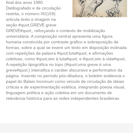
final dos anos 1980.
Datilografado e de circulação
restrita, o número III/(159)
articula texto e imagem na
seção #quot;GREVE greve
GREVE#quot;, reforçando o contexto de mobilização
universitária. A composição central apresenta uma figura
humana construída por contraste gráfico e sobreposição de
formas, sobre a qual se insere um texto em disposição inclinada
com repetições da palavra #quot;luta#quot; e afirmações
coletivas, como #quot;sim à luta#quot; e #quot;sim à vida#quot;.
A repetição tipográfica no topo (#quot;uma greve é uma
greve#quot;) intensifica o caráter discursivo e performativo da
página. Inserido no período pós-ditadura, o boletim evidencia o
papel do Balaio Incomum como veículo de circulação de ideias
críticas e de experimentação estética, integrando poesia visual,
linguagem política e ação coletiva em um documento de
relevância histórica para as redes independentes brasileiras.