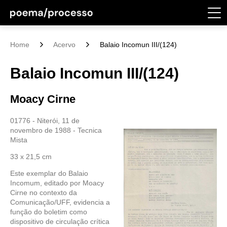
Home
Acervo
Balaio Incomun III/(124)
Balaio Incomun III/(124)
Moacy Cirne
01776 - Niterói, 11 de
novembro de 1988 - Tecnica
Mista
33 x 21,5 cm
Este exemplar do Balaio
Incomum, editado por Moacy
Cirne no contexto da
Comunicação/UFF, evidencia a
função do boletim como
dispositivo de circulação crítica