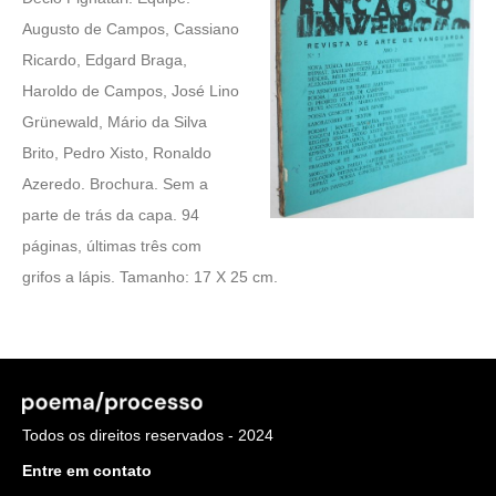
Augusto de Campos, Cassiano
Ricardo, Edgard Braga,
Haroldo de Campos, José Lino
Grünewald, Mário da Silva
Brito, Pedro Xisto, Ronaldo
Azeredo. Brochura. Sem a
parte de trás da capa. 94
páginas, últimas três com
grifos a lápis. Tamanho: 17 X 25 cm.
Todos os direitos reservados - 2024
Entre em contato