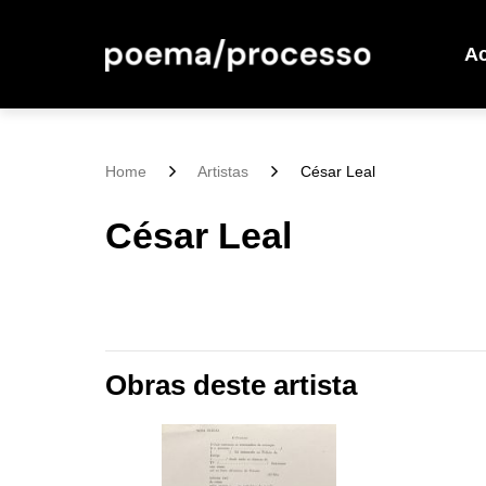
A
Home
Artistas
César Leal
César Leal
Obras deste artista